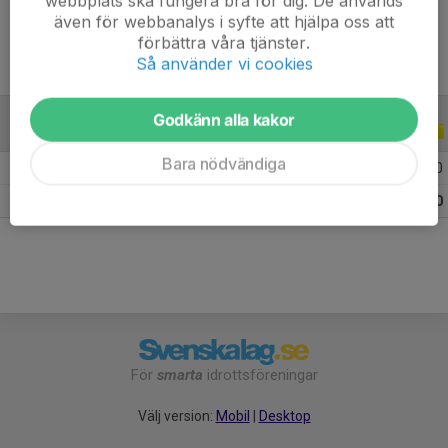
webbplats ska fungera bra för dig. De används
även för webbanalys i syfte att hjälpa oss att
förbättra våra tjänster.
Så använder vi cookies
Godkänn alla kakor
ALLA SERIER
ALLA ÅR
Bara nödvändiga
2026
13
0
0
0
Totalt
13
0
0
0
För
smarta
idrottsföreningar
Välj version:
Mobil
|
Desktop