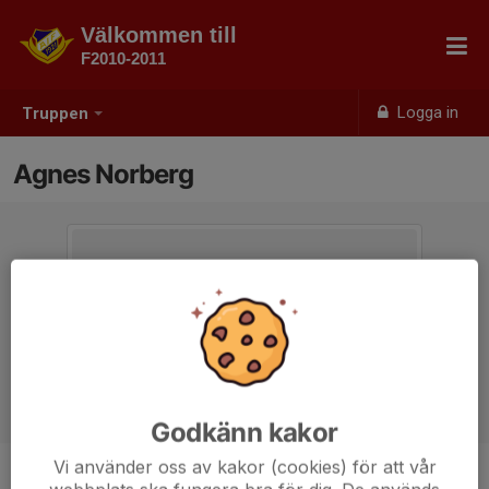
Välkommen till
F2010-2011
Logga in
Truppen
Agnes Norberg
Godkänn kakor
Vi använder oss av kakor (cookies) för att vår
Ålder
16 år