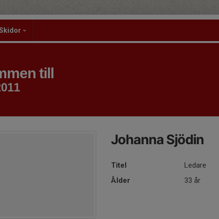
Skidor
men till
2011
Johanna Sjödin
Titel
Ledare
Ålder
33 år