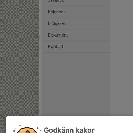
Statistik
Kalender
Bildgalleri
Dokument
Kontakt
Godkänn kakor