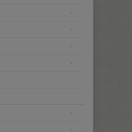
-
-
-
-
-
-
-