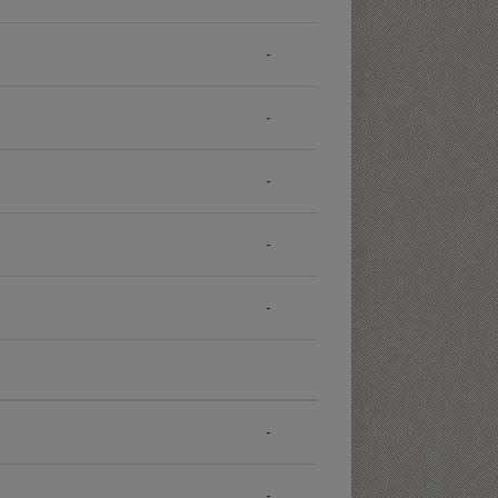
-
-
-
-
-
-
-