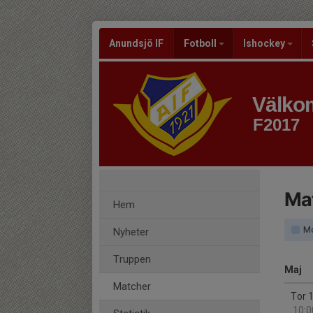
Anundsjö IF
Fotboll
Ishockey
Välkom
F2017
Ma
Hem
Mo
Nyheter
Truppen
Maj
Matcher
Tor 
10:0