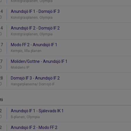
0
Konstgräsplanen, Olympia
14
Anundsjö IF 1 - Domsjö IF 3
0
Konstgräsplanen, Olympia
14
Anundsjö IF 2 - Domsjö IF 2
0
Konstgräsplanen, Olympia
17
Modo FF 2 - Anundsjö IF 1
0
Kempis, lilla planen
27
Moliden/Gottne - Anundsjö IF 1
0
Molidens IP
28
Domsjö IF 3 - Anundsjö IF 2
0
Hangarplanerna/ Domsjö IF
ti
2
Anundsjö IF 1 - Själevads IK 1
0
B-planen, Olympia
2
Anundsjö IF 2 - Modo FF 2