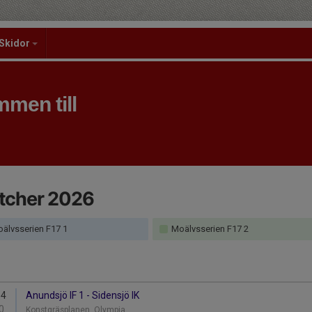
Skidor
men till
tcher 2026
älvsserien F17 1
Moälvsserien F17 2
14
Anundsjö IF 1 - Sidensjö IK
0
Konstgräsplanen, Olympia