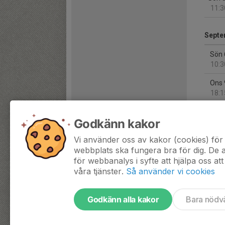
11:3
Septe
Sön 
10:3
Ons 
18:1
Sön 
Godkänn kakor
15:0
Vi använder oss av kakor (cookies) för 
Sön 
webbplats ska fungera bra för dig. De
16:0
för webbanalys i syfte att hjälpa oss att
våra tjänster.
Så använder vi cookies
Godkänn alla kakor
Bara nödv
Tjäna pengar till laget