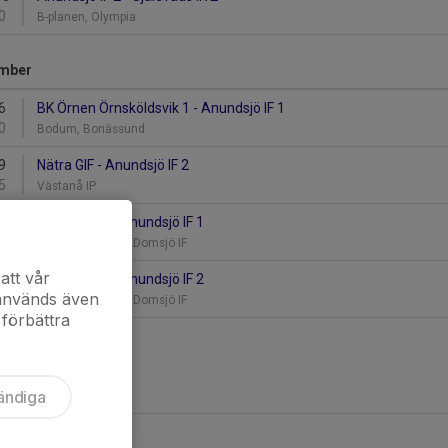
0
B-planen, Olympia
mber
6
BK Örnen Örnsköldsvik 1 - Anundsjö IF 1
0
Bodum, Bonässund
9
Nätra GIF - Anundsjö IF 2
5
Västanå IP
13
Domsjö IF 2 - Anundsjö IF 1
0
Hangarplanerna/ Domsjö IF
att vår
13
Domsjö IF 1 - Anundsjö IF 2
 används även
0
Hangarplanerna/ Domsjö IF
 förbättra
ändiga