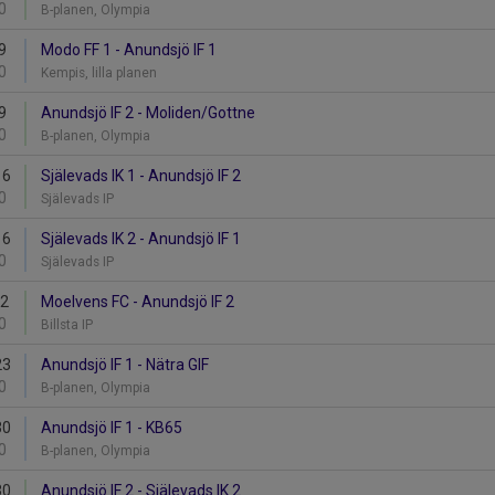
0
B-planen, Olympia
9
Modo FF 1 - Anundsjö IF 1
0
Kempis, lilla planen
9
Anundsjö IF 2 - Moliden/Gottne
0
B-planen, Olympia
16
Själevads IK 1 - Anundsjö IF 2
0
Själevads IP
16
Själevads IK 2 - Anundsjö IF 1
0
Själevads IP
22
Moelvens FC - Anundsjö IF 2
0
Billsta IP
23
Anundsjö IF 1 - Nätra GIF
0
B-planen, Olympia
30
Anundsjö IF 1 - KB65
0
B-planen, Olympia
30
Anundsjö IF 2 - Själevads IK 2