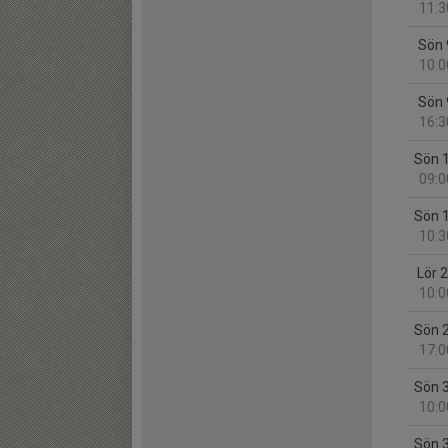
11:3
Sön 
10:0
Sön 
16:3
Sön 
09:0
Sön 
10:3
Lör 
10:0
Sön 
17:0
Sön 
10:0
Sön 