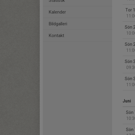
Statistik
Tor 
Kalender
11:0
Bildgalleri
Sön 
10:0
Kontakt
Sön 
11:0
Sön 
09:3
Sön 
11:0
Juni
Sön 
10:3
Sön 