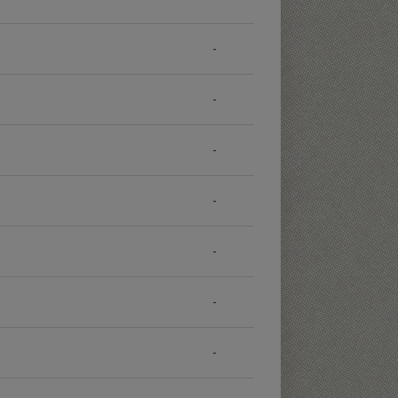
-
-
-
-
-
-
-