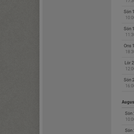
17:3
Sön 
10:0
Sön 
11:3
Ons 
18:3
Lör 
12:0
Sön 
16:0
Augus
Sön 
10:0
Sön 