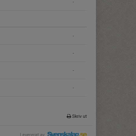
-
-
-
-
-
Skriv ut
Levererat av