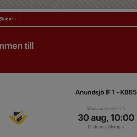
Skidor
men till
Anundsjö IF 1 - KB65
Moälvsserien F17 1
30 aug, 10:00
B-planen, Olympia