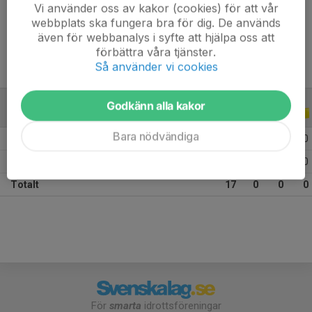
Vi använder oss av kakor (cookies) för att vår
Ålder
8 år
webbplats ska fungera bra för dig. De används
även för webbanalys i syfte att hjälpa oss att
förbättra våra tjänster.
Så använder vi cookies
Godkänn alla kakor
ALLA SERIER
ALLA ÅR
Bara nödvändiga
2026
8
0
0
0
2025
9
0
0
0
Totalt
17
0
0
0
För
smarta
idrottsföreningar