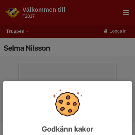
Välkommen till
F2017
Logga in
Truppen
Selma Nilsson
Godkänn kakor
Position
-