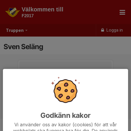
Välkommen till
F2017
Logga in
Truppen
Sven Seläng
Godkänn kakor
Vi använder oss av kakor (cookies) för att vår
webbplats ska fungera bra för dig. De används
Titel
Tränare