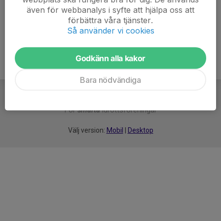
även för webbanalys i syfte att hjälpa oss att
Ålder
38 år
förbättra våra tjänster.
Så använder vi cookies
Godkänn alla kakor
Bara nödvändiga
För
smarta
idrottsföreningar
Välj version:
Mobil
|
Desktop