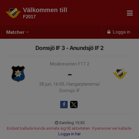
Välkommen till
F2017
Logga in
Matcher
Domsjö IF 3 - Anundsjö IF 2
Moälvsserien F17 2
-
28 jun, 16:00, Hangarplanerna/
Domsjö IF
Samling 15:30
Endast kallade kunde anmäla sig till aktiviteten. 9 personer var kallade.
Logga in här