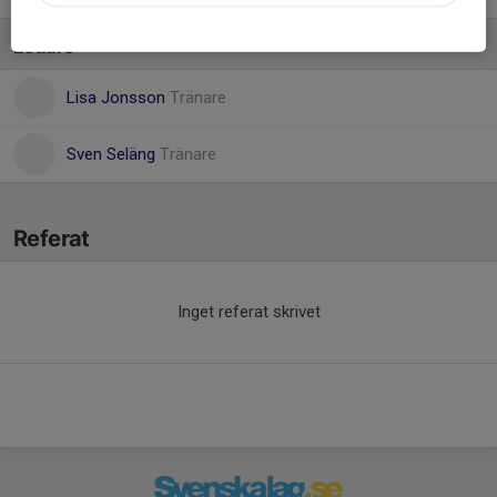
Ledare
Lisa Jonsson
Tränare
Sven Seläng
Tränare
Referat
Inget referat skrivet