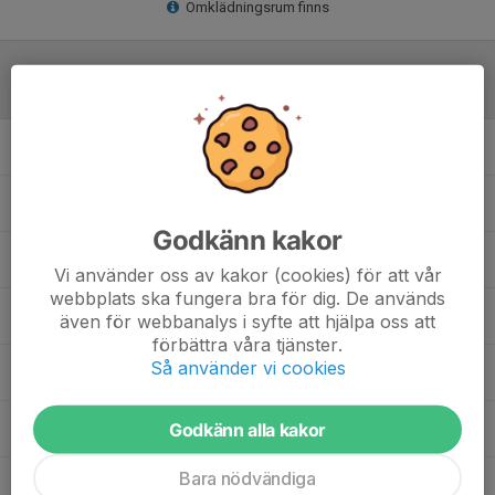
Omklädningsrum finns
Laguppställning
Alicia Svensson
Judit Sjödin
Godkänn kakor
Klara Fjeldseth
Vi använder oss av kakor (cookies) för att vår
webbplats ska fungera bra för dig. De används
Lovisa Seläng
även för webbanalys i syfte att hjälpa oss att
förbättra våra tjänster.
Så använder vi cookies
Lycka Jonsson
Godkänn alla kakor
Maja-Stina Edblom
Bara nödvändiga
Nova-Lee Westman