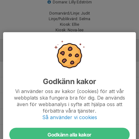
Domare: Lilly Edström
Domarvärd/Linje: Judit
Linje/Publikvärd: Selma
Kiosk: Ellie
Kiosk: Nova-lee
Laguppställning
Ellie Edström
Godkänn kakor
Johanna Wintvik
Vi använder oss av kakor (cookies) för att vår
webbplats ska fungera bra för dig. De används
Judit Sjödin
även för webbanalys i syfte att hjälpa oss att
förbättra våra tjänster.
Lovisa Seläng
Så använder vi cookies
Meya Johansson
Godkänn alla kakor