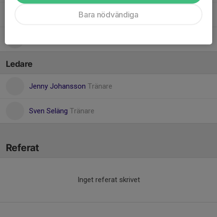
Bara nödvändiga
Nova-Lee Westman
Selma Nilsson
Ledare
Jenny Johansson
Tränare
Sven Seläng
Tränare
Referat
Inget referat skrivet