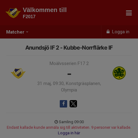
Välkommen till
F2017
Logga in
Matcher
Anundsjö IF 2 - Kubbe-Norrflärke IF
Moälvsserien F17 2
-
31 maj, 09:30, Konstgräsplanen,
Olympia
Samling 09:00
Endast kallade kunde anmäla sig till aktiviteten. 9 personer var kallade.
Logga in här