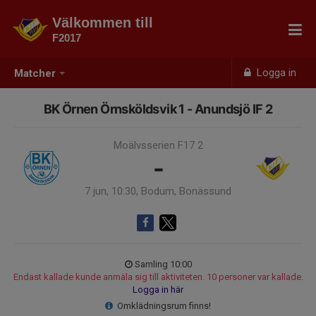
Välkommen till
F2017
Logga in
Matcher
BK Örnen Örnsköldsvik 1 - Anundsjö IF 2
Moälvsserien F17 2
-
7 jun, 10:30, Bodum, Bonässund
Samling 10:00
Endast kallade kunde anmäla sig till aktiviteten. 10 personer var kallade.
Logga in här
Omklädningsrum finns!