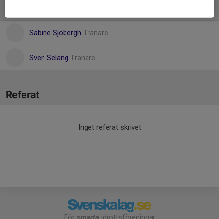
Ledare
Sabine Sjöbergh
Tränare
Sven Seläng
Tränare
Referat
Inget referat skrivet
För
smarta
idrottsföreningar