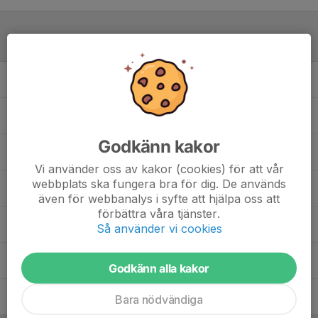
Laguppställning
Alicia Svensson
Ellie Edström
Godkänn kakor
Elsa Linder
Vi använder oss av kakor (cookies) för att vår
webbplats ska fungera bra för dig. De används
Klara Fjeldseth
även för webbanalys i syfte att hjälpa oss att
förbättra våra tjänster.
Lovisa Seläng
Så använder vi cookies
Maja-Stina Edblom
Godkänn alla kakor
Nova-Lee Westman
Bara nödvändiga