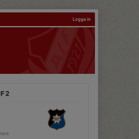
Logga in
IF 2
ympia