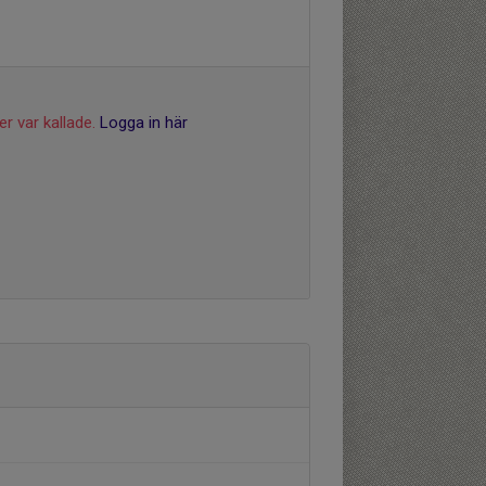
r var kallade.
Logga in här