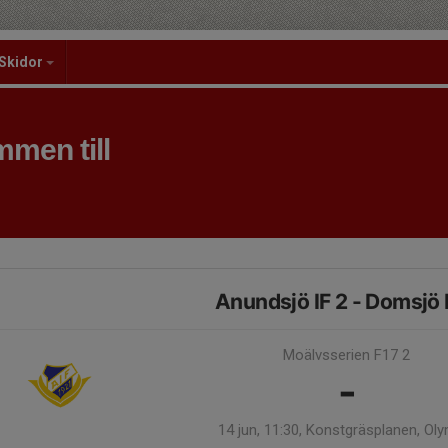
Skidor
men till
Anundsjö IF 2 - Domsjö 
Moälvsserien F17 2
-
14 jun, 11:30, Konstgräsplanen, Ol