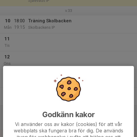
Själevads IP
v.33
10
18:00
Träning Skolbacken
19:15
Mån
Skolbackens IP
11
Tis
12
Ons
13
18:00
Träning Kubbe
19:15
Tor
Knif IP
14
Fre
15
10:00
Match mot Moliden/gottne
Godkänn kakor
11:30
Lör
Moälvsserien F16
Vi använder oss av kakor (cookies) för att vår
Molidens IP
webbplats ska fungera bra för dig. De används
16
även för webbanalys i syfte att hjälpa oss att