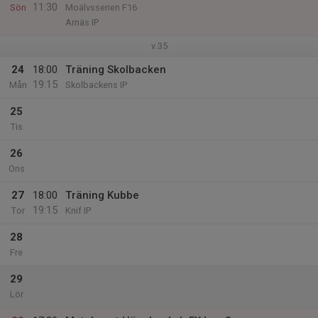
11:30
Sön
Moälvsserien F16
Arnäs IP
v.35
24
18:00
Träning Skolbacken
19:15
Mån
Skolbackens IP
25
Tis
26
Ons
27
18:00
Träning Kubbe
19:15
Tor
Knif IP
28
Fre
29
Lör