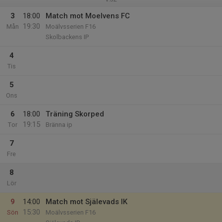
3
18:00
Match mot Moelvens FC
19:30
Mån
Moälvsserien F16
Skolbackens IP
4
Tis
5
Ons
6
18:00
Träning Skorped
19:15
Tor
Bränna ip
7
Fre
8
Lör
9
14:00
Match mot Själevads IK
15:30
Sön
Moälvsserien F16