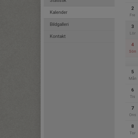
Statistik
2
Kalender
Fre
Bildgalleri
3
Lör
Kontakt
4
Sön
5
Mån
6
Tis
7
Ons
8
Tor