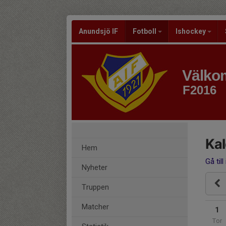
Anundsjö IF
Fotboll
Ishockey
Välkom
F2016
Ka
Hem
Gå till
Nyheter
Truppen
Matcher
1
Tor