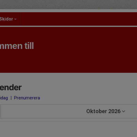
Skidor
men till
lender
 idag
|
Prenumerera
Oktober 2026