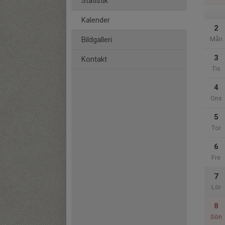
Statistik
Kalender
2
Bildgalleri
Mån
3
Kontakt
Tis
4
Ons
5
Tor
6
Fre
7
Lör
8
Sön