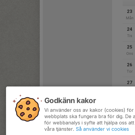
23
Mån
24
Tis
25
Ons
26
Tor
27
Fre
Godkänn kakor
28
Lör
Vi använder oss av kakor (cookies) för 
webbplats ska fungera bra för dig. De
för webbanalys i syfte att hjälpa oss att
våra tjänster.
Så använder vi cookies