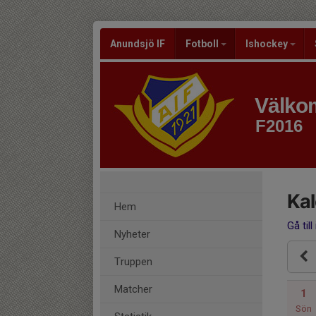
Anundsjö IF
Fotboll
Ishockey
Välkom
F2016
Ka
Hem
Gå till
Nyheter
Truppen
Matcher
1
Sön