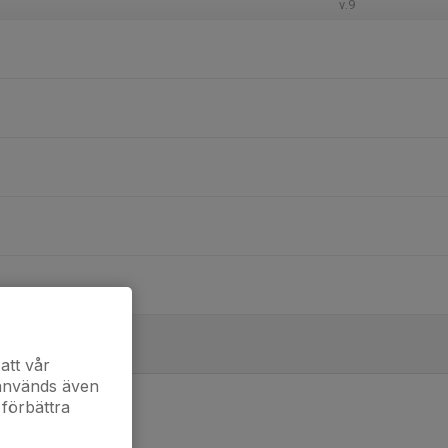
v.9
att vår
 används även
 förbättra