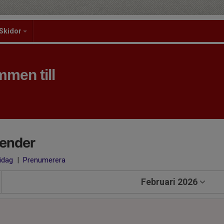
Skidor
men till
lender
 idag
|
Prenumerera
Februari 2026