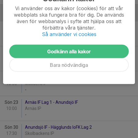
Vi använder oss av kakor (cookies) för att vår
webbplats ska fungera bra för dig. De används
Augusti
även för webbanalys i syfte att hjälpa oss att
förbättra våra tjänster.
Mån 3
Anundsjö IF - Moelvens FC
Så använder vi cookies
18:00
Skolbackens IP
-
Godkänn alla kakor
Sön 9
Själevads IK - Anundsjö IF
14:00
Själevads IP
Bara nödvändiga
-
Lör 15
Moliden/gottne - Anundsjö IF
10:00
Molidens IP
-
Sön 23
Arnäs IF Lag 1 - Anundsjö IF
10:00
Arnäs IP
-
Sön 30
Anundsjö IF - Hägglunds IoFK Lag 2
17:30
Skolbackens IP