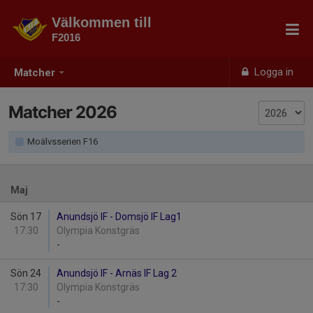
Välkommen till
F2016
Logga in
Matcher
Matcher 2026
Moälvsserien F16
Maj
Sön 17
Anundsjö IF - Domsjö IF Lag1
17:30
Olympia Konstgräs
-
Sön 24
Anundsjö IF - Arnäs IF Lag 2
17:30
Olympia Konstgräs
-