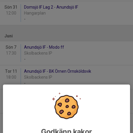
Sön 31
Domsjö IF Lag 2 - Anundsjö IF
12:00
Hangarplan
-
Juni
Sön 7
Anundsjö IF - Modo ff
17:30
Skolbackens IP
-
Tor 11
Anundsjö IF - BK Örnen Örnsköldsvik
18:00
Skolbackens IP
-
Ons 17
Nätra GIF - Anundsjö IF
18:15
Västanå IP
-
Lör 27
Hägglunds IoFK Lag 1 - Anundsjö IF
12:30
Bussbyvallen
Godkänn kakor
-