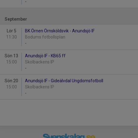
-
September
Lör 5
BK Örnen Örnsköldsvik - Anundsjö IF
11:30
Bodums fotbollsplan
-
Sön 13
Anundsjö IF - KB65 ff
15:00
Skolbackens IP
-
Sön 20
Anundsjö IF - Gideälvdal Ungdomsfotboll
15:00
Skolbackens IP
-