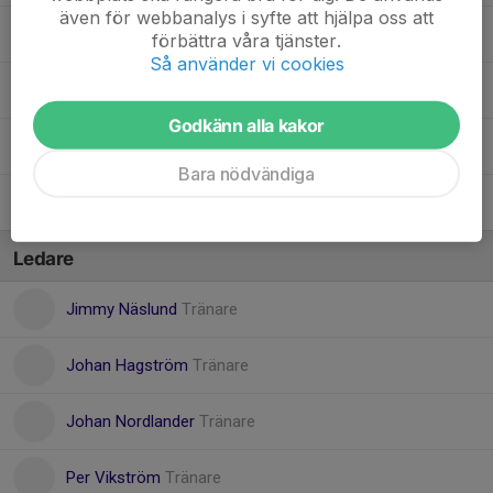
även för webbanalys i syfte att hjälpa oss att
Märta Westman
förbättra våra tjänster.
Så använder vi cookies
Peggi Rödström
Godkänn alla kakor
Vilja Sjöström
Bara nödvändiga
Wiljah Lindgren
Ledare
Jimmy Näslund
Tränare
Johan Hagström
Tränare
Johan Nordlander
Tränare
Per Vikström
Tränare