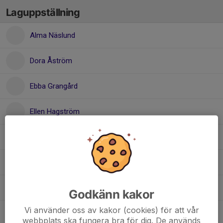
Laguppställning
Alma Näslund
Dora Åström
Ebba Grangård
Ellen Hagström
Ellen Nordlander
Hedvig Liljedahl
Ines Vikström
Godkänn kakor
Vi använder oss av kakor (cookies) för att vår
Kerstin Westman
webbplats ska fungera bra för dig. De används