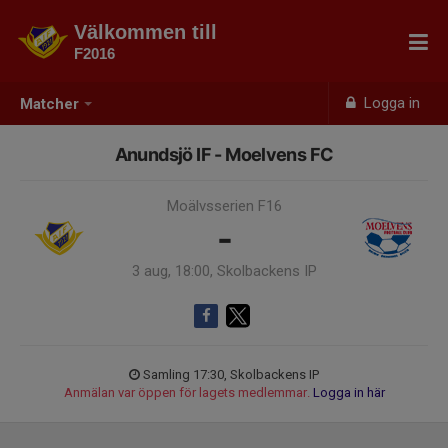
Välkommen till
F2016
Logga in
Matcher
Anundsjö IF - Moelvens FC
Moälvsserien F16
-
3 aug, 18:00, Skolbackens IP
Samling 17:30, Skolbackens IP
Anmälan var öppen för lagets medlemmar.
Logga in här