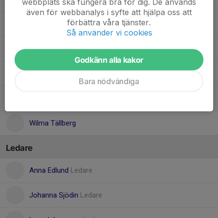
webbplats ska fungera bra för dig. De används
även för webbanalys i syfte att hjälpa oss att
förbättra våra tjänster.
Molly Edlund
Så använder vi cookies
Nellie Vikström
Godkänn alla kakor
Nelly Isaksson
Bara nödvändiga
Penny Edvardsson
Wilma Tällberg
Ledare
Anna Edlund
Ledare
Johanna Sjödin
Ledare