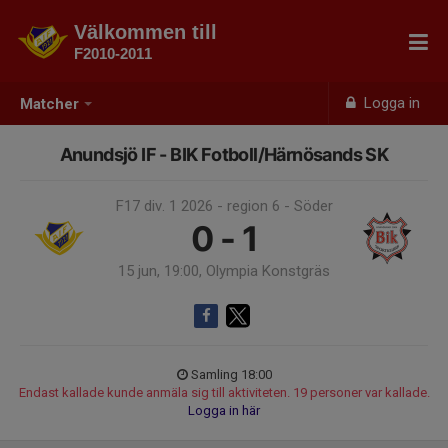
Välkommen till
F2010-2011
Logga in
Matcher
Anundsjö IF - BIK Fotboll/Härnösands SK
F17 div. 1 2026 - region 6 - Söder
0 - 1
15 jun, 19:00, Olympia Konstgräs
Samling 18:00
Endast kallade kunde anmäla sig till aktiviteten. 19 personer var kallade.
Logga in här