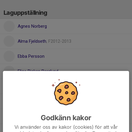
Laguppställning
Agnes Norberg
Alma Fjeldseth
, F2012-2013
Ebba Persson
Elise Rickan Berglund
Elwira Öberg
, F2012-2013
Jennie Larm
Godkänn kakor
Julia Johansson
Vi använder oss av kakor (cookies) för att vår
Milly Fahlander