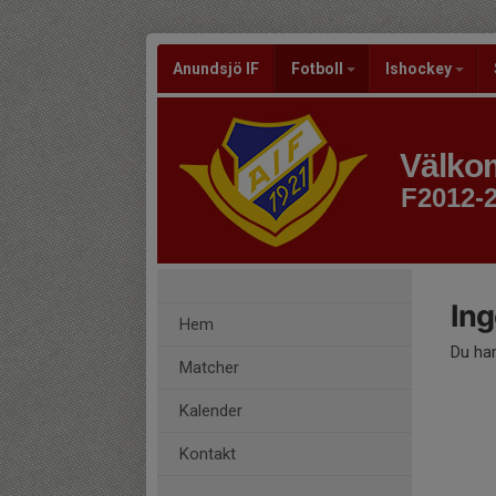
Anundsjö IF
Fotboll
Ishockey
Välkom
F2012-
Ing
Hem
Du har
Matcher
Kalender
Kontakt