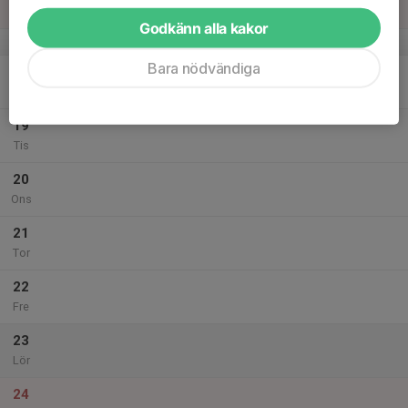
Sön
Godkänn alla kakor
v.21
Bara nödvändiga
18
Mån
19
Tis
20
Ons
21
Tor
22
Fre
23
Lör
24