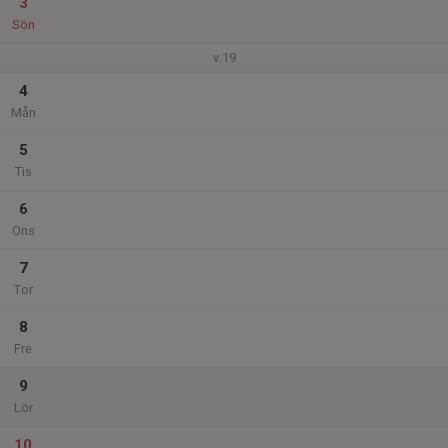
3
Sön
v.19
4
Mån
5
Tis
6
Ons
7
Tor
8
Fre
9
Lör
10