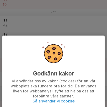
Sön
v.20
11
Mån
12
Tis
13
Ons
14
Tor
Godkänn kakor
15
Vi använder oss av kakor (cookies) för att vår
Fre
webbplats ska fungera bra för dig. De används
även för webbanalys i syfte att hjälpa oss att
16
förbättra våra tjänster.
Lör
Så använder vi cookies
17