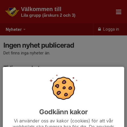
Välkommen till
Lila grupp (årskurs 2 och 3)
Logga in
Nyheter
Ingen nyhet publicerad
Det finns inga nyheter än.
Tidigare nyheter
Det finns inga tidigare nyheter
Godkänn kakor
Vi använder oss av kakor (cookies) för att vår
webbplats ska fungera bra för dig. De används