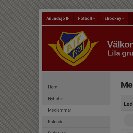
Anundsjö IF
Fotboll
Ishockey
Välkom
Lila gr
Me
Hem
Nyheter
Led
Medlemmar
Kalender