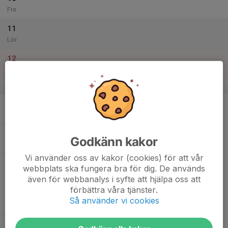
Fre
11
Lör
12
Sön
v.16
13
Mån
14
Godkänn kakor
Tis
Vi använder oss av kakor (cookies) för att vår
15
webbplats ska fungera bra för dig. De används
Ons
även för webbanalys i syfte att hjälpa oss att
förbättra våra tjänster.
16
Så använder vi cookies
Tor
17