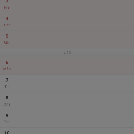
3
Fre
4
Lör
5
Sön
v.15
6
Mån
7
Tis
8
Ons
9
Tor
10