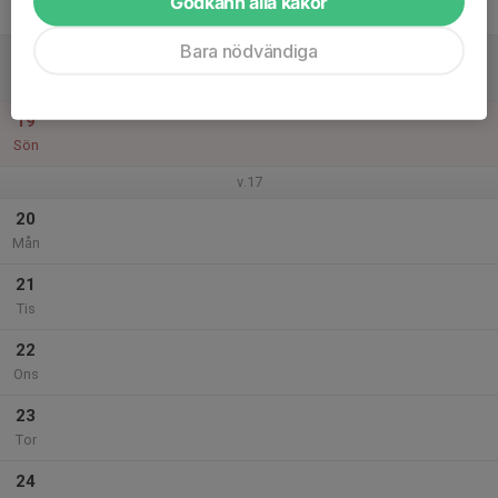
Godkänn alla kakor
Fre
Bara nödvändiga
18
Lör
19
Sön
v.17
20
Mån
21
Tis
22
Ons
23
Tor
24