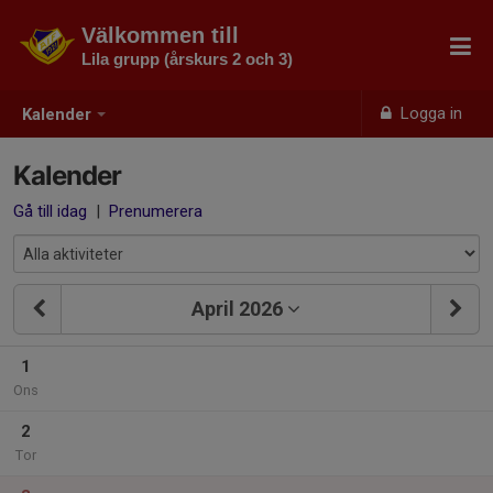
Välkommen till
Lila grupp (årskurs 2 och 3)
Logga in
Kalender
Kalender
Gå till idag
|
Prenumerera
April 2026
1
Ons
2
Tor