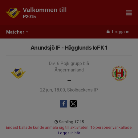
Välkommen till
P2015
Logga in
Matcher
Anundsjö IF - Hägglunds IoFK 1
Div. 6 Pojk grupp blå
Ångermanland
-
22 jun, 18:00, Skolbackens IP
Samling 17:15
Endast kallade kunde anmäla sig till aktiviteten. 16 personer var kallade.
Logga in här