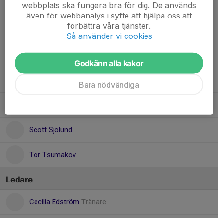
webbplats ska fungera bra för dig. De används
Holger Zakrisson
även för webbanalys i syfte att hjälpa oss att
förbättra våra tjänster.
Ivan Bychenko
Så använder vi cookies
Dolt namn
Godkänn alla kakor
Magnus Schüler
Bara nödvändiga
Olle Gustafsson
Scott Sjölund
Tor Tsumakov
Ledare
Cecilia Edström
Tränare