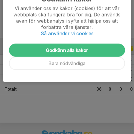
Vi använder oss av kakor (cookies) för att vår
Ålder
11 år
webbplats ska fungera bra för dig. De används
även för webbanalys i syfte att hjälpa oss att
förbättra våra tjänster.
Så använder vi cookies
ALLA SERIER
ALLA ÅR
Godkänn alla kakor
2026
10
0
0
0
Bara nödvändiga
2025
13
0
0
0
2024
13
0
0
0
Totalt
36
0
0
0