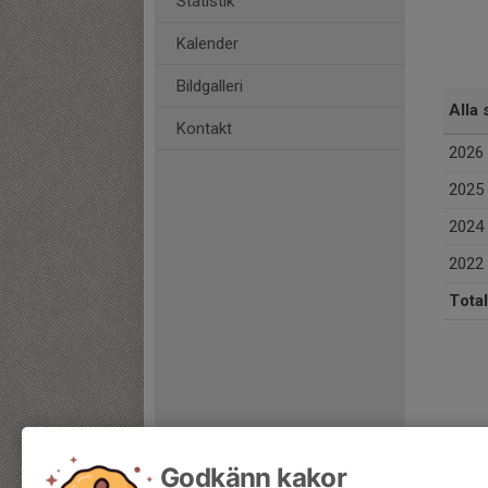
Statistik
Kalender
Bildgalleri
Alla 
Kontakt
2026
2025
2024
2022
Total
Godkänn kakor