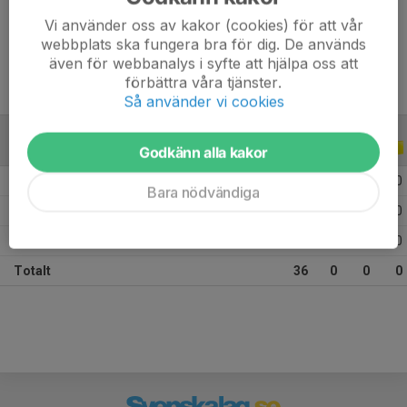
Vi använder oss av kakor (cookies) för att vår
Ålder
11 år
webbplats ska fungera bra för dig. De används
även för webbanalys i syfte att hjälpa oss att
förbättra våra tjänster.
Så använder vi cookies
ALLA SERIER
ALLA ÅR
Godkänn alla kakor
2026
11
0
0
0
Bara nödvändiga
2025
12
0
0
0
2024
13
0
0
0
Totalt
36
0
0
0