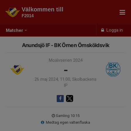
Välkommen till
F2014
Logga in
Matcher
Anundsjö IF - BK Örnen Örnsköldsvik
Moälvserien 2024
-
26 maj 2024, 11:00, Skolbackens
IP
Samling 10:15
Medtag egen vattenflaska