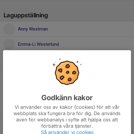
Laguppställning
Anny Westman
Emma-Li Westerlund
Evelina Mainwaring
Julia Edlund
Lilly Stoltz
Godkänn kakor
Lily Lunnegren Salander
Vi använder oss av kakor (cookies) för att vår
webbplats ska fungera bra för dig. De används
även för webbanalys i syfte att hjälpa oss att
Minna Risberg
förbättra våra tjänster.
Så använder vi cookies