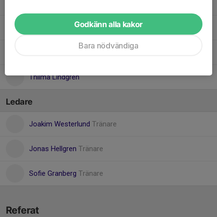
Nelia Söderlund
Godkänn alla kakor
Saga Hellgren
Bara nödvändiga
Svea Persson
Thilma Lindgren
Ledare
Joakim Westerlund
Tränare
Jonas Hellgren
Tränare
Sofie Granberg
Tränare
Referat