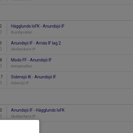
2
Hägglunds IoFK - Anundsjö IF
0
Bussbyvallen
9
Anundsjö IF - Arnäs IF lag 2
0
Skolbackens IP
18
Modo FF - Anundsjö IF
0
Kempevallen
27
Sidensjö IK - Anundsjö IF
0
Sidensjö IP
30
Anundsjö IF - Hägglunds IoFK
0
Skolbackens IP
ti