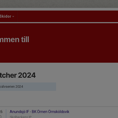
Skidor
men till
tcher 2024
älvserien 2024
26
Anundsjö IF - BK Örnen Örnsköldsvik
0
Skolbackens IP