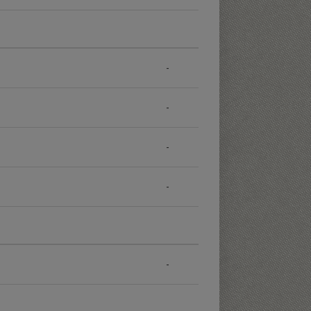
-
-
-
-
-