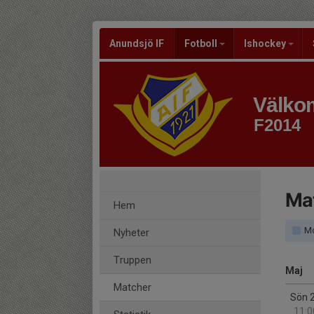
Anundsjö IF
Fotboll
Ishockey
Välkom
F2014
Ma
Hem
Mo
Nyheter
Truppen
Maj
Matcher
Sön 
11:0