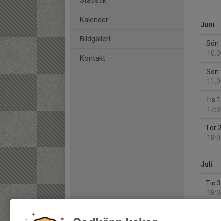
Statistik
Kalender
Juni
Bildgalleri
Sön 
10:0
Kontakt
Sön 
11:0
Tis 
17:3
Tor 
18:0
Juli
Tis 
18:0
Augus