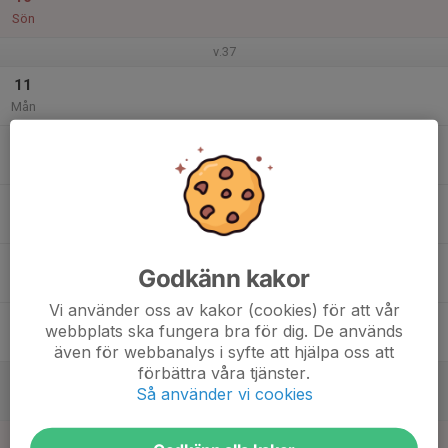
Sön
v.37
11
Mån
12
18:00
Träning TALLPARKEN
19:15
Tis
TALLPARKEN MELLANSEL
13
Ons
14
18:00
Träning Tallparken
Godkänn kakor
19:15
Tor
Tallparken Mellansel
Vi använder oss av kakor (cookies) för att vår
15
webbplats ska fungera bra för dig. De används
Fre
även för webbanalys i syfte att hjälpa oss att
förbättra våra tjänster.
16
Så använder vi cookies
Lör
17