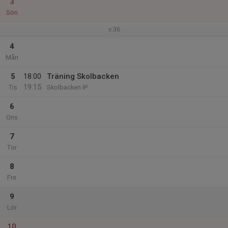
3
Sön
v.36
4
Mån
5
18:00
Träning Skolbacken
19:15
Tis
Skolbacken IP
6
Ons
7
Tor
8
Fre
9
Lör
10