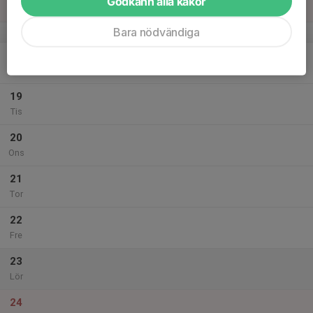
Godkänn alla kakor
Sön
Bara nödvändiga
v.38
18
Mån
19
Tis
20
Ons
21
Tor
22
Fre
23
Lör
24