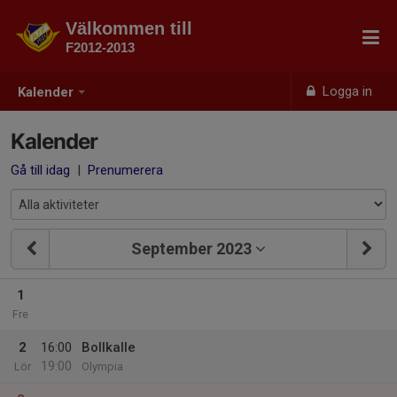
Välkommen till
F2012-2013
Logga in
Kalender
Kalender
Gå till idag
|
Prenumerera
September 2023
1
Fre
2
16:00
Bollkalle
19:00
Lör
Olympia