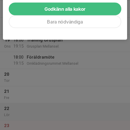
17
Godkänn alla kakor
Mån
Bara nödvändiga
18
Tis
19
18:00
Träning Grusplan
19:15
Ons
Grusplan Mellansel.
18:00
Föräldramöte
19:15
Omklädningsrummet Mellansel
20
Tor
21
Fre
22
Lör
23