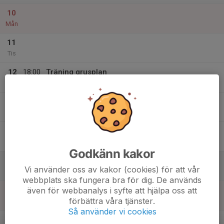
10
Mån
11
Tis
12
18:00
Träning grusplan
19:00
Ons
Grusplan Mellansel
13
Tor
14
Fre
Godkänn kakor
15
Vi använder oss av kakor (cookies) för att vår
Lör
webbplats ska fungera bra för dig. De används
även för webbanalys i syfte att hjälpa oss att
16
förbättra våra tjänster.
Sön
Så använder vi cookies
v.16