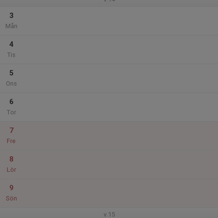
3
Mån
4
Tis
5
Ons
6
Tor
7
Fre
8
Lör
9
Sön
v.15