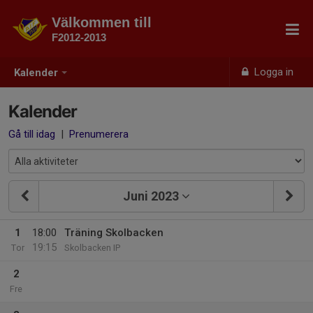
Välkommen till
F2012-2013
Logga in
Kalender
Kalender
Gå till idag
|
Prenumerera
Juni 2023
1
18:00
Träning Skolbacken
19:15
Tor
Skolbacken IP
2
Fre