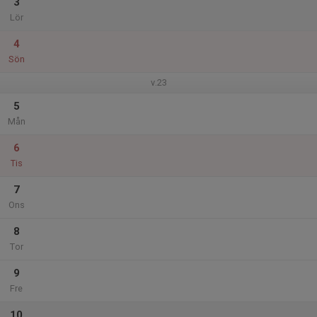
3
Lör
4
Sön
v.23
5
Mån
6
Tis
7
Ons
8
Tor
9
Fre
10