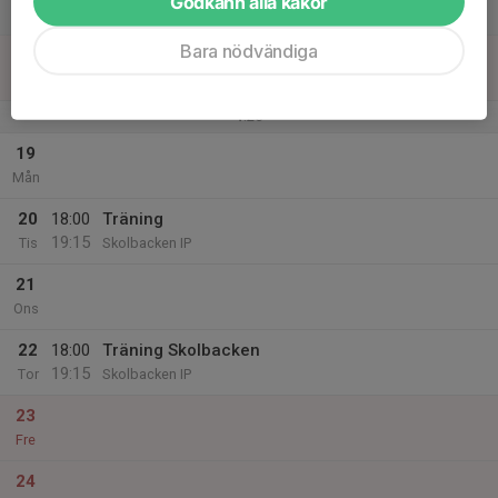
Godkänn alla kakor
19:00
Lör
Bussbyvallen Gullänget
Bara nödvändiga
18
09:20
Hägglunds cup
15:00
Sön
Bussbyvallen Gullänget
v.25
19
Mån
20
18:00
Träning
19:15
Tis
Skolbacken IP
21
Ons
22
18:00
Träning Skolbacken
19:15
Tor
Skolbacken IP
23
Fre
24