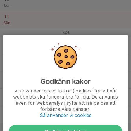
Lör
11
Sön
v.24
12
Mån
13
18:00
Träning
19:15
Tis
Skolbacken IP
14
Godkänn kakor
Ons
Vi använder oss av kakor (cookies) för att vår
15
webbplats ska fungera bra för dig. De används
Tor
även för webbanalys i syfte att hjälpa oss att
förbättra våra tjänster.
16
Så använder vi cookies
Fre
17
09:00
Hägglund cup