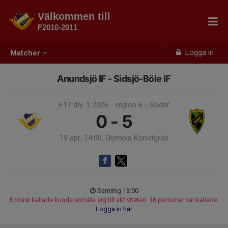
Välkommen till
F2010-2011
Logga in
Matcher
Anundsjö IF - Sidsjö-Böle IF
F17 div. 1 2026 - region 6 - Söder
0 - 5
19 apr, 14:00, Olympia Konstgräs
Samling 13:00
Endast kallade kunde anmäla sig till aktiviteten. 18 personer var kallade.
Logga in här