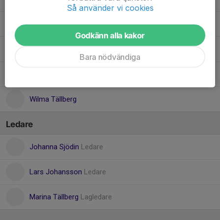
Så använder vi cookies
Nellie Vikström
Godkänn alla kakor
Nelly Isaksson
Bara nödvändiga
Penny Edvardsson
Wilma Tällberg
Ledare
Johanna Sjödin
Ledare
Lars Johansson
Ledare
Marina Tällberg
Lagledare