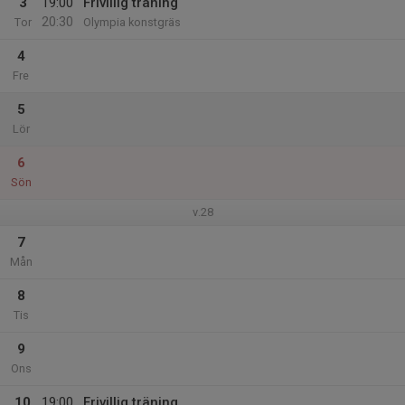
3
19:00
Frivillig träning
20:30
Tor
Olympia konstgräs
4
Fre
5
Lör
6
Sön
v.28
7
Mån
8
Tis
9
Ons
10
19:00
Frivillig träning