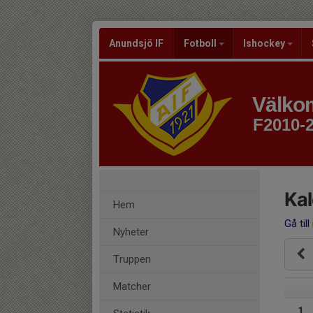
Anundsjö IF
Fotboll
Ishockey
Välkom
F2010-
Ka
Hem
Gå till
Nyheter
Truppen
Matcher
1