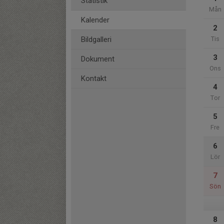
Statistik
Mån
Kalender
2
Bildgalleri
Tis
3
Dokument
Ons
Kontakt
4
Tor
5
Fre
6
Lör
7
Sön
8