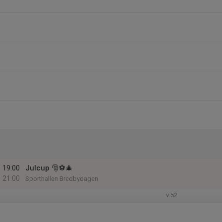
19:00
Julcup 🎅⚽️🎄
21:00
Sporthallen Bredbydagen
v.52