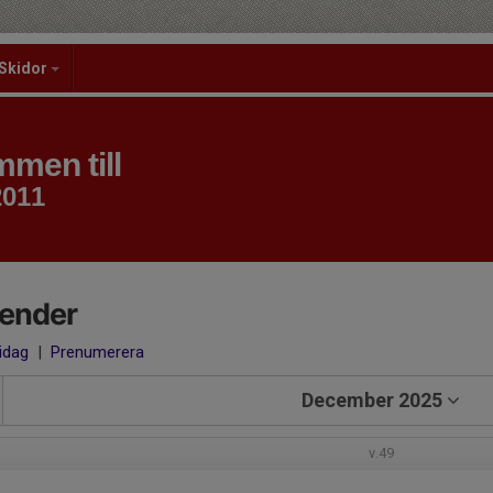
Skidor
men till
2011
lender
 idag
|
Prenumerera
December 2025
v.49