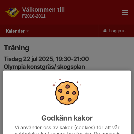
Välkommen till
F2010-2011
Logga in
Kalender
Träning
Tisdag 22 jul 2025, 19:30-21:00
Olympia konstgräs/ skogsplan
Samling: 19:20
Godkänn kakor
Vi använder oss av kakor (cookies) för att vår
webbplats ska fungera bra för dig. De används