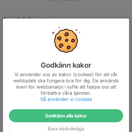
Seniorfotbollens styrelse
Ordförande
vakant
Kassör
Anna Widmark
Sekreterare
Annika Westbergh
Ledamot
Bruno Nilsson
Tord Vestman
Godkänn kakor
Urban Nilsson
Hans Vikström
Vi använder oss av kakor (cookies) för att vår
Johnny Eriksson
webbplats ska fungera bra för dig. De används
även för webbanalys i syfte att hjälpa oss att
förbättra våra tjänster.
Så använder vi cookies
Ungdomsfotbollens styrelse
Godkänn alla kakor
Ordförande
Jessika Söderkvist
Kassör
Lena Nordlund
Bara nödvändiga