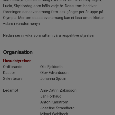
samhällsnyttiga evenemang över året. Det är Bredbydagen,
Lucia, Skyltlördag som hålls varje år. Dessutom bedriver
föreningen dansevenemang fem-sex gånger per år uppe på
Olympia. Mer om dessa evenemang kan ni läsa om ni klickar
vidare i vänstermenyn.
Nedan ser ni vilka som sitter i våra respektive styrelser.
Organisation
Huvudstyrelsen
Ordförande
Olle Fjeldseth
Kassör
Olov Edvardsson
Sekreterare
Johanna Sjödin
Ledamot
Ann-Catrin Zakrisson
Jan Forhaug
Anton Karlström
Josefine Strandberg
Mikael Wahlbeck