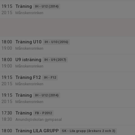
19:15
Träning
IH - U12 (2014)
20:15
Månskensrinken
18:00
Träning U10
IH - U10 (2016)
19:00
Månskensrinken
18:00
U9 isträning
IH - U9 (2017)
19:00
Månskensrinken
19:15
Träning F12
IH - F12
20:15
Månskensrinken
19:15
Träning
IH - U12 (2014)
20:15
Månskensrinken
17:30
Träning
FB - P2012
18:30
Anundsjöskolan gympasal
18:00
Träning LILA GRUPP
SK - Lila grupp (årskurs 2 och 3)