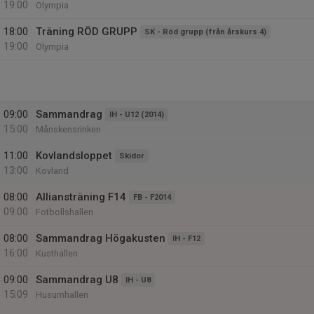
19:00
Olympia
18:00
Träning RÖD GRUPP
SK - Röd grupp (från årskurs 4)
19:00
Olympia
09:00
Sammandrag
IH - U12 (2014)
15:00
Månskensrinken
11:00
Kovlandsloppet
Skidor
13:00
Kovland
08:00
Alliansträning F14
FB - F2014
09:00
Fotbollshallen
08:00
Sammandrag Högakusten
IH - F12
16:00
Kusthallen
09:00
Sammandrag U8
IH - U8
15:09
Husumhallen