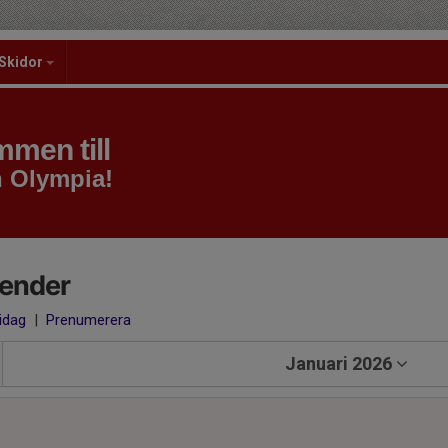
Skidor
men till
h Olympia!
lender
 idag
|
Prenumerera
Januari 2026