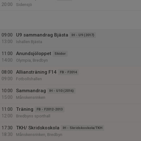
20:00
Sidensjö
09:00
U9 sammandrag Bjästa
IH - U9 (2017)
13:00
Ishallen Bjästa
11:00
Anundsjöloppet
Skidor
14:00
Olympia, Bredbyn
08:00
Alliansträning F14
FB - F2014
09:00
Fotbollshallen
10:00
Sammandrag
IH - U10 (2016)
15:00
Månskensrinken
11:00
Träning
FB - F2012-2013
12:00
Bredbyns sporthall
17:30
TKH/ Skridskoskola
IH - Skridskoskola/TKH
18:30
Månskensrinken, Bredbyn