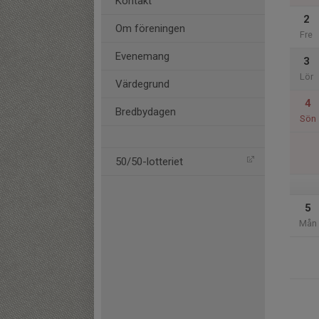
Kontakt
2
Om föreningen
Fre
Evenemang
3
Lör
Värdegrund
4
Bredbydagen
Sön
50/50-lotteriet
5
Mån