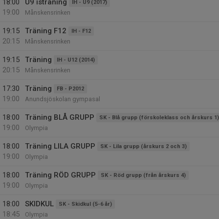
18:00
U9 isträning
IH - U9 (2017)
19:00
Månskensrinken
19:15
Träning F12
IH - F12
20:15
Månskensrinken
19:15
Träning
IH - U12 (2014)
20:15
Månskensrinken
17:30
Träning
FB - P2012
19:00
Anundsjöskolan gympasal
18:00
Träning BLÅ GRUPP
SK - Blå grupp (förskoleklass och årskurs 1)
19:00
Olympia
18:00
Träning LILA GRUPP
SK - Lila grupp (årskurs 2 och 3)
19:00
Olympia
18:00
Träning RÖD GRUPP
SK - Röd grupp (från årskurs 4)
19:00
Olympia
18:00
SKIDKUL
SK - Skidkul (5-6 år)
18:45
Olympia