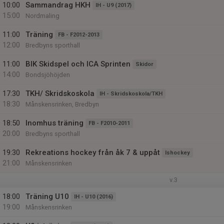
10:00
Sammandrag HKH
IH - U9 (2017)
15:00
Nordmaling
11:00
Träning
FB - F2012-2013
12:00
Bredbyns sporthall
11:00
BIK Skidspel och ICA Sprinten
Skidor
14:00
Bondsjöhöjden
17:30
TKH/ Skridskoskola
IH - Skridskoskola/TKH
18:30
Månskensrinken, Bredbyn
18:50
Inomhus träning
FB - F2010-2011
20:00
Bredbyns sporthall
19:30
Rekreations hockey från åk 7 & uppåt
Ishockey
21:00
Månskensrinken
v.3
18:00
Träning U10
IH - U10 (2016)
19:00
Månskensrinken