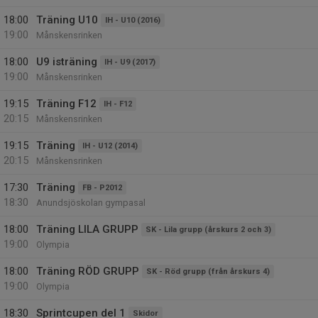
18:00
Träning U10
IH - U10 (2016)
19:00
Månskensrinken
18:00
U9 isträning
IH - U9 (2017)
19:00
Månskensrinken
19:15
Träning F12
IH - F12
20:15
Månskensrinken
19:15
Träning
IH - U12 (2014)
20:15
Månskensrinken
17:30
Träning
FB - P2012
18:30
Anundsjöskolan gympasal
18:00
Träning LILA GRUPP
SK - Lila grupp (årskurs 2 och 3)
19:00
Olympia
18:00
Träning RÖD GRUPP
SK - Röd grupp (från årskurs 4)
19:00
Olympia
18:30
Sprintcupen del 1
Skidor