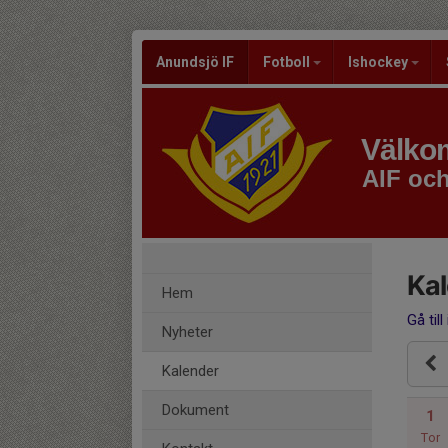
Anundsjö IF
Fotboll
Ishockey
Välkom
AIF oc
Ka
Hem
Gå till
Nyheter
Kalender
Dokument
1
Tor