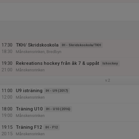
17:30
TKH/ Skridskoskola
IH - Skridskoskola/TKH
18:30
Månskensrinken, Bredbyn
19:30
Rekreations hockey från åk 7 & uppåt
Ishockey
21:00
Månskensrinken
v.2
11:00
U9 isträning
IH - U9 (2017)
12:00
Månskensrinken
18:00
Träning U10
IH - U10 (2016)
19:00
Månskensrinken
19:15
Träning F12
IH - F12
20:15
Månskensrinken