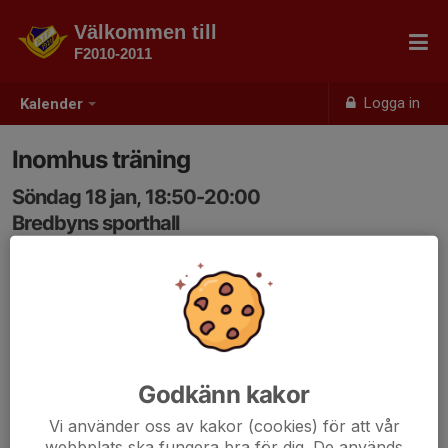
Välkommen till
F2010-2011
Logga in
Kalender
Inomhus träning
Söndag 18 jan, 18:50-20:00
Bredbyns sporthall
Samling: 18:50
Godkänn kakor
Vi använder oss av kakor (cookies) för att vår
webbplats ska fungera bra för dig. De används