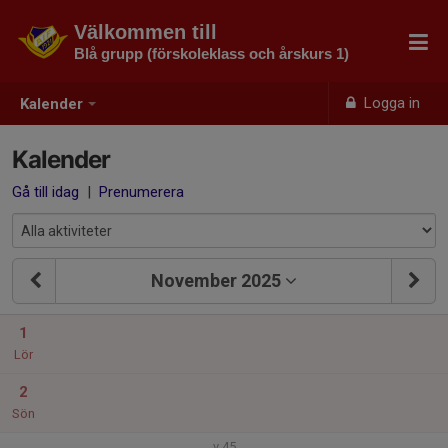
Välkommen till
Blå grupp (förskoleklass och årskurs 1)
Logga in
Kalender
Kalender
Gå till idag
|
Prenumerera
November 2025
1
Lör
2
Sön
v.45