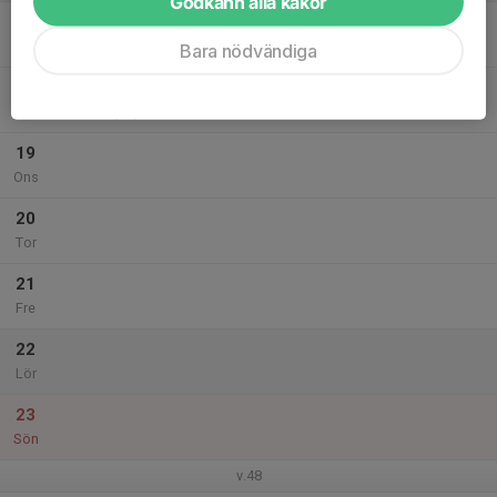
Godkänn alla kakor
17
Mån
Bara nödvändiga
18
18:00
Barmarksträning
19:00
Tis
Olympia
19
Ons
20
Tor
21
Fre
22
Lör
23
Sön
v.48