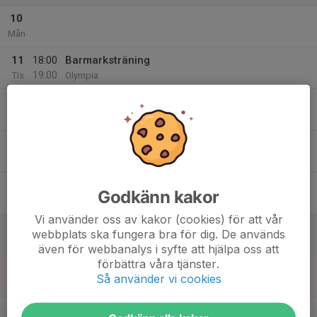
10
Mån
11
18:00
Barmarksträning
19:00
Tis
Olympia
12
Ons
13
Tor
14
Godkänn kakor
Fre
Vi använder oss av kakor (cookies) för att vår
15
webbplats ska fungera bra för dig. De används
Lör
även för webbanalys i syfte att hjälpa oss att
förbättra våra tjänster.
16
Så använder vi cookies
Sön
v.47