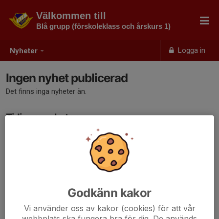
Välkommen till
Blå grupp (förskoleklass och årskurs 1)
Logga in
Nyheter
Ingen nyhet publicerad
Det finns inga nyheter än.
Tidigare nyheter
Det finns inga tidigare nyheter
Godkänn kakor
Vi använder oss av kakor (cookies) för att vår
webbplats ska fungera bra för dig. De används