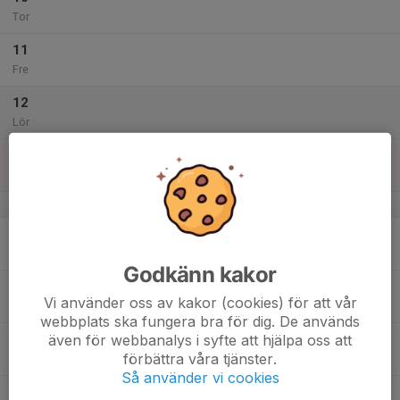
Tor
11
Fre
12
Lör
13
Sön
v.29
14
Mån
Godkänn kakor
15
Vi använder oss av kakor (cookies) för att vår
Tis
webbplats ska fungera bra för dig. De används
även för webbanalys i syfte att hjälpa oss att
16
förbättra våra tjänster.
Ons
Så använder vi cookies
17