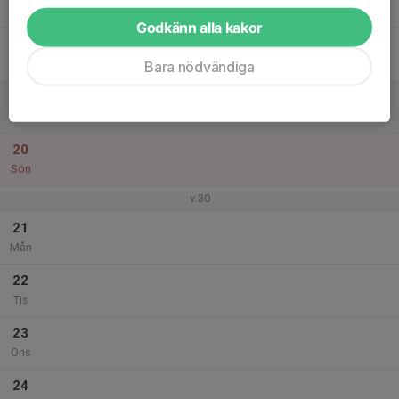
Tor
Godkänn alla kakor
18
Fre
Bara nödvändiga
19
Lör
20
Sön
v.30
21
Mån
22
Tis
23
Ons
24