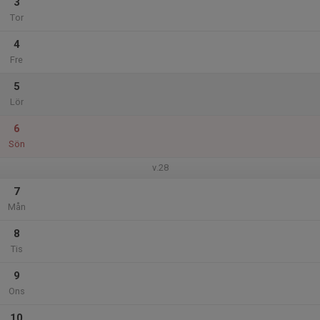
3
Tor
4
Fre
5
Lör
6
Sön
v.28
7
Mån
8
Tis
9
Ons
10