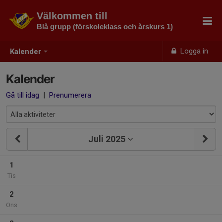
Välkommen till
Blå grupp (förskoleklass och årskurs 1)
Logga in
Kalender
Kalender
Gå till idag
|
Prenumerera
Juli 2025
1
Tis
2
Ons