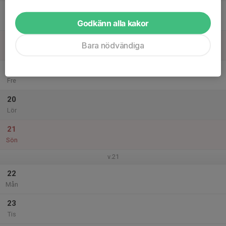
17
Ons
Godkänn alla kakor
18
Bara nödvändiga
Tor
19
Fre
20
Lör
21
Sön
v.21
22
Mån
23
Tis