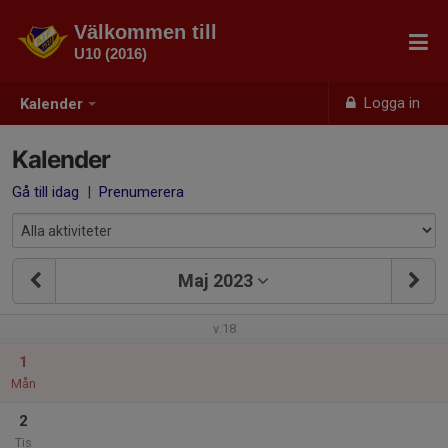
Välkommen till
U10 (2016)
Logga in
Kalender
Kalender
Gå till idag
|
Prenumerera
Maj 2023
v.18
1
Mån
2
Tis