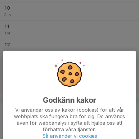
10
Ons
11
Tor
12
Fre
13
Lör
14
Sön
Godkänn kakor
v.20
15
Vi använder oss av kakor (cookies) för att vår
Mån
webbplats ska fungera bra för dig. De används
även för webbanalys i syfte att hjälpa oss att
16
förbättra våra tjänster.
Tis
Så använder vi cookies