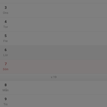
3
Ons
4
Tor
5
Fre
6
Lör
7
Sön
v.19
8
Mån
9
Tis