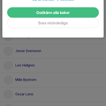
Harry Yngvesson
Godkänn alla kakor
Hjalmar Sjödin
Bara nödvändiga
Jacke Nyström
Jesse Svensson
Leo Hellgren
Mille Byström
Oscar Lenö