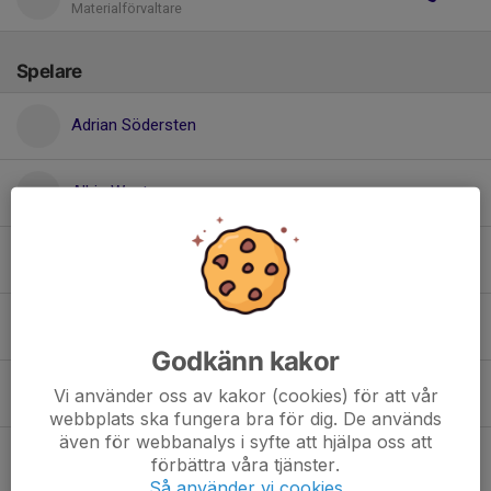
Materialförvaltare
Spelare
Adrian Södersten
Albin Westman
Elliot Bergström
Erik Negai
Godkänn kakor
Filip Johansson
Vi använder oss av kakor (cookies) för att vår
webbplats ska fungera bra för dig. De används
även för webbanalys i syfte att hjälpa oss att
Folke Auselius
förbättra våra tjänster.
Så använder vi cookies