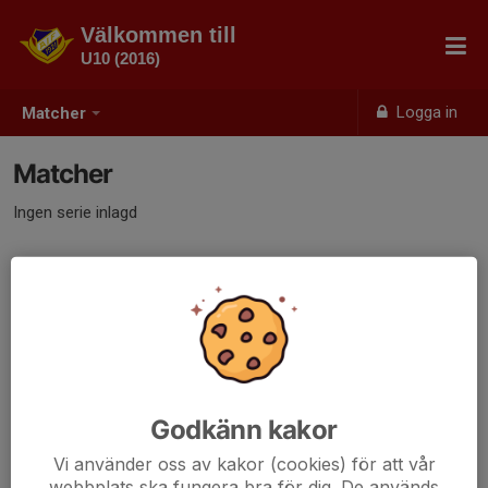
Välkommen till
U10 (2016)
Logga in
Matcher
Matcher
Ingen serie inlagd
Godkänn kakor
Vi använder oss av kakor (cookies) för att vår
webbplats ska fungera bra för dig. De används