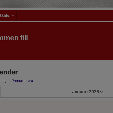
Skidor
men till
lender
 idag
|
Prenumerera
Januari 2025