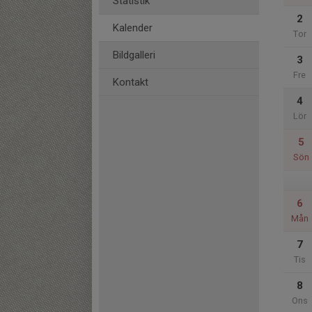
Statistik
2
Kalender
Tor
Bildgalleri
3
Fre
Kontakt
4
Lör
5
Sön
6
Mån
7
Tis
8
Ons