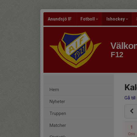
Anundsjö IF
Fotboll
Ishockey
Välkom
F12
Ka
Hem
Gå till
Nyheter
Truppen
Matcher
1
Ons