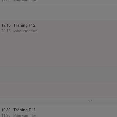
12:00
Månskensrinken
19:15
Träning F12
20:15
Månskensrinken
v.1
10:30
Träning F12
11:30
Månskensrinken