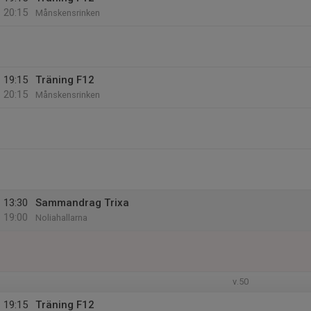
20:15
Månskensrinken
19:15
Träning F12
20:15
Månskensrinken
13:30
Sammandrag Trixa
19:00
Noliahallarna
v.50
19:15
Träning F12