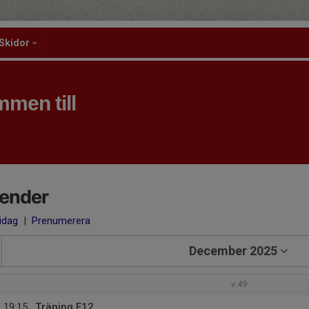
Skidor
men till
lender
 idag
|
Prenumerera
December 2025
v.49
19:15
Träning F12