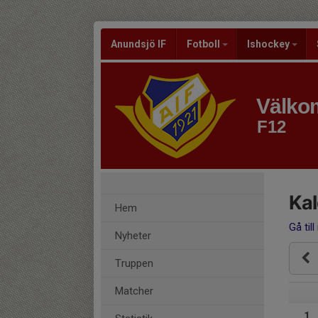
Anundsjö IF
Fotboll
Ishockey
Välkom
F12
Ka
Hem
Gå till
Nyheter
Truppen
Matcher
1