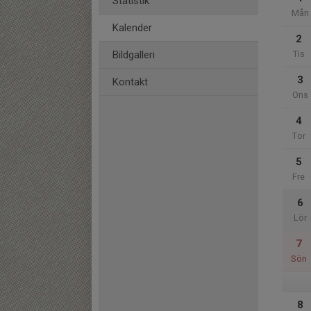
Statistik
Mån
Kalender
2
Bildgalleri
Tis
3
Kontakt
Ons
4
Tor
5
Fre
6
Lör
7
Sön
8