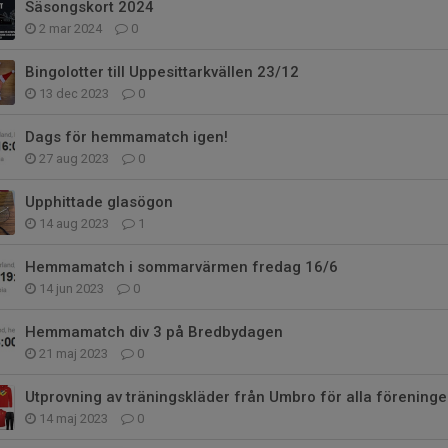
Säsongskort 2024
2 mar 2024
0
Bingolotter till Uppesittarkvällen 23/12
13 dec 2023
0
Dags för hemmamatch igen!
27 aug 2023
0
Upphittade glasögon
14 aug 2023
1
Hemmamatch i sommarvärmen fredag 16/6
14 jun 2023
0
Hemmamatch div 3 på Bredbydagen
21 maj 2023
0
Utprovning av träningskläder från Umbro för alla förenin
14 maj 2023
0