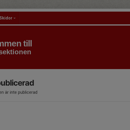
Skidor
men till
sektionen
publicerad
n är inte publicerad