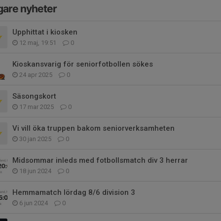
gare nyheter
Upphittat i kiosken
12 maj, 19:51
0
Kioskansvarig för seniorfotbollen sökes
24 apr 2025
0
Säsongskort
17 mar 2025
0
Vi vill öka truppen bakom seniorverksamheten
30 jan 2025
0
Midsommar inleds med fotbollsmatch div 3 herrar
18 jun 2024
0
Hemmamatch lördag 8/6 division 3
6 jun 2024
0