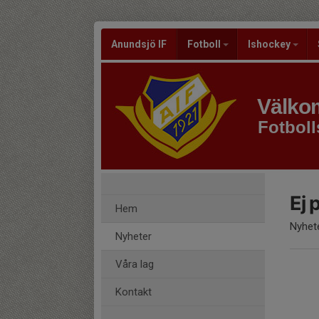
Anundsjö IF
Fotboll
Ishockey
Välkom
Fotboll
Ej 
Hem
Nyhete
Nyheter
Våra lag
Kontakt