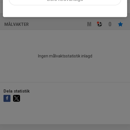
10
Aili Fjeldseth
1
0
0
0
0
MÅLVAKTER
Ingen målvaktsstatistik inlagd
Dela statistik