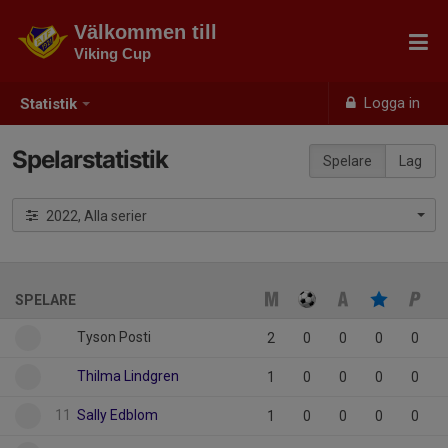
Välkommen till
Viking Cup
Logga in
Statistik
Spelarstatistik
Spelare
Lag
2022, Alla serier
SPELARE
Tyson Posti
2
0
0
0
0
Thilma Lindgren
1
0
0
0
0
11
Sally Edblom
1
0
0
0
0