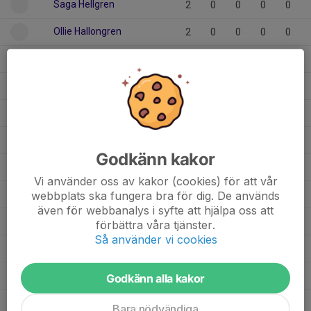
Saga Hellgren
2
0
0
0
0
Ollie Hallongren
2
0
0
0
0
2
Mary Söderkvist
1
0
0
0
0
Kebbe Fjeldseth
1
0
0
0
0
Kalle Fjeldseth
2
0
0
0
0
Julia Edlund
1
0
0
0
0
Godkänn kakor
Herman Edholm
1
0
0
0
0
Vi använder oss av kakor (cookies) för att vår
Frej Smith
webbplats ska fungera bra för dig. De används
1
0
0
0
0
även för webbanalys i syfte att hjälpa oss att
Evelina Mainwaring
1
0
0
0
0
förbättra våra tjänster.
Så använder vi cookies
Elmer Granberg
1
0
0
0
0
Dolt namn
1
0
0
0
0
Godkänn alla kakor
Alice Kallin
1
0
0
0
0
Bara nödvändiga