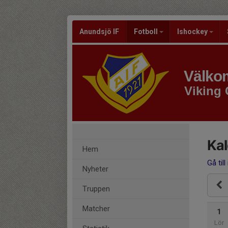
Anundsjö IF
Fotboll
Ishockey
Välkom
Viking
Ka
Hem
Gå till
Nyheter
Truppen
Matcher
1
Lör