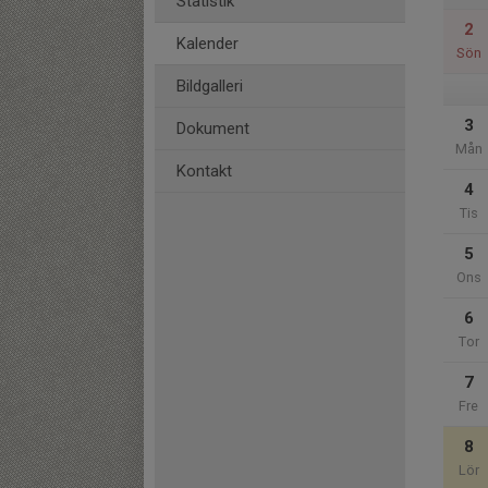
Statistik
2
Kalender
Sön
Bildgalleri
3
Dokument
Mån
Kontakt
4
Tis
5
Ons
6
Tor
7
Fre
8
Lör