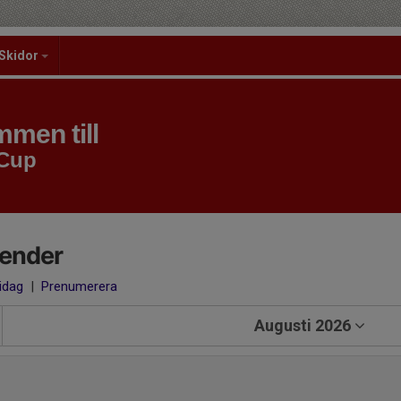
Skidor
men till
 Cup
lender
 idag
|
Prenumerera
Augusti 2026