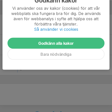
Godkänn kakor
Vi använder oss av kakor (cookies) för att vår
Augusti
webbplats ska fungera bra för dig. De används
även för webbanalys i syfte att hjälpa oss att
Sön 14
Sammandrag - Anundsjö IF
förbättra våra tjänster.
10:00
Olympia i Bredbyn samt Skorped
Så använder vi cookies
-
Sön 21
Sammandrag - Anundsjö IF
Godkänn alla kakor
10:00
Mellansel samt Sidensjö
-
Bara nödvändiga
Sön 28
Sammandrag - Anundsjö IF
10:00
Mo/Gottne samt Skorped
-