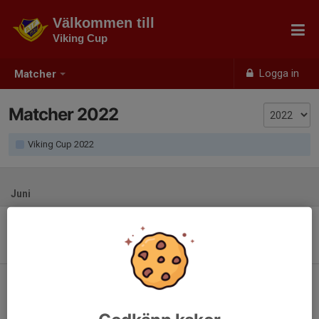
Välkommen till
Viking Cup
Logga in
Matcher
Matcher 2022
Viking Cup 2022
Juni
Sön 12
Sammandrag - Anundsjö IF
10:00
Olympia Bredbyn samt Mo/Gottne
-
Sön 19
Sammandrag - Anundsjö IF
10:00
Sidensjö samt Mellansel
-