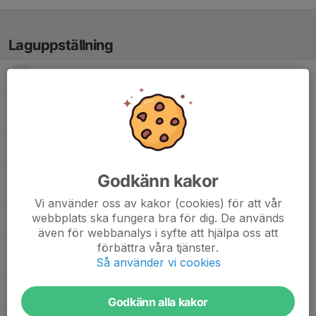
Laguppställning
Erik Negai
Filip Johansson
Leo Hellgren
Godkänn kakor
Manfred Mannelqvist
Vi använder oss av kakor (cookies) för att vår
webbplats ska fungera bra för dig. De används
Mille Byström
även för webbanalys i syfte att hjälpa oss att
förbättra våra tjänster.
Paul Lange
Så använder vi cookies
Sam Berge
Godkänn alla kakor