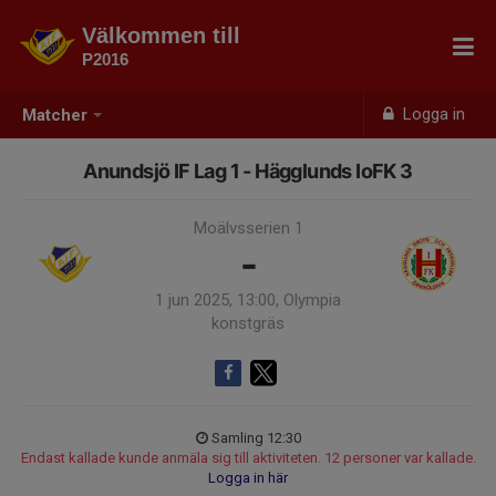
Välkommen till
P2016
Logga in
Matcher
Anundsjö IF Lag 1 - Hägglunds IoFK 3
Moälvsserien 1
-
1 jun 2025, 13:00, Olympia
konstgräs
Samling 12:30
Endast kallade kunde anmäla sig till aktiviteten. 12 personer var kallade.
Logga in här