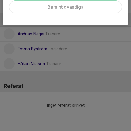
Valter Nilsson
Bara nödvändiga
Ledare
Andrian Negai
Tränare
Emma Byström
Lagledare
Håkan Nilsson
Tränare
Referat
Inget referat skrivet